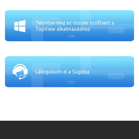
Tekintse meg az összes szoftvert a
TopView alkalmazáshoz
Látogasson el a Súgóba