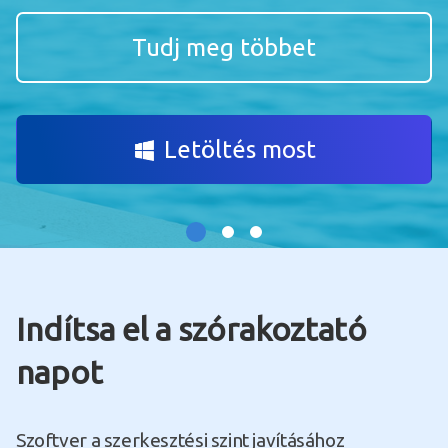
Tudj meg többet
Letöltés most
Indítsa el a szórakoztató
napot
Szoftver a szerkesztési szint javításához