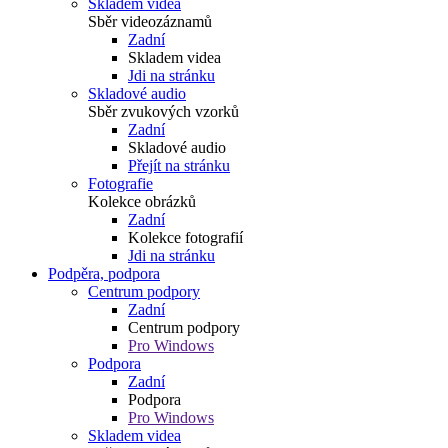
Skladem videa
Sběr videozáznamů
Zadní
Skladem videa
Jdi na stránku
Skladové audio
Sběr zvukových vzorků
Zadní
Skladové audio
Přejít na stránku
Fotografie
Kolekce obrázků
Zadní
Kolekce fotografií
Jdi na stránku
Podpěra, podpora
Centrum podpory
Zadní
Centrum podpory
Pro Windows
Podpora
Zadní
Podpora
Pro Windows
Skladem videa