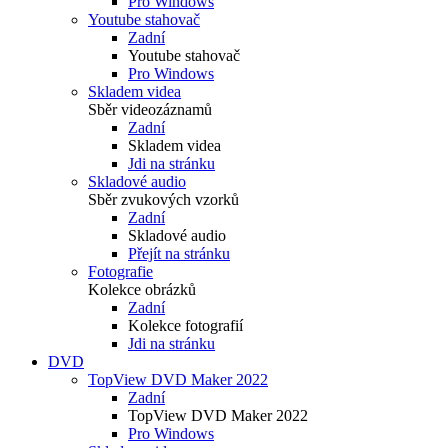
Pro Windows
Youtube stahovač
Zadní
Youtube stahovač
Pro Windows
Skladem videa
Sběr videozáznamů
Zadní
Skladem videa
Jdi na stránku
Skladové audio
Sběr zvukových vzorků
Zadní
Skladové audio
Přejít na stránku
Fotografie
Kolekce obrázků
Zadní
Kolekce fotografií
Jdi na stránku
DVD
TopView DVD Maker 2022
Zadní
TopView DVD Maker 2022
Pro Windows