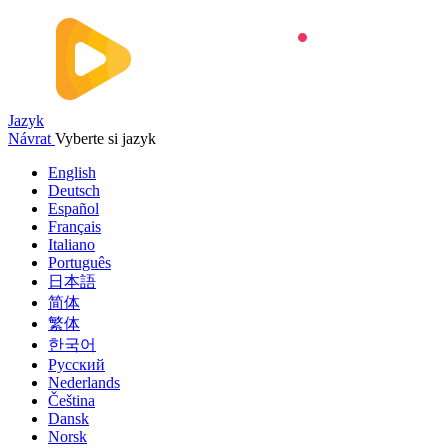
Jazyk
Návrat
Vyberte si jazyk
English
Deutsch
Español
Français
Italiano
Português
日本語
简体
繁体
한국어
Русский
Nederlands
Čeština
Dansk
Norsk