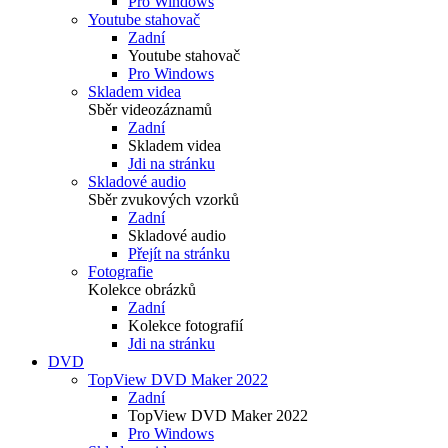
Pro Windows
Youtube stahovač
Zadní
Youtube stahovač
Pro Windows
Skladem videa
Sběr videozáznamů
Zadní
Skladem videa
Jdi na stránku
Skladové audio
Sběr zvukových vzorků
Zadní
Skladové audio
Přejít na stránku
Fotografie
Kolekce obrázků
Zadní
Kolekce fotografií
Jdi na stránku
DVD
TopView DVD Maker 2022
Zadní
TopView DVD Maker 2022
Pro Windows