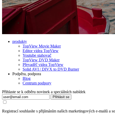
produkty
TopView Movie Maker
Editor videa TopView
Youtube stahovač
TopView DVD Maker
Převaděč videa TopView
Solid AVI / DIVX to DVD Burner
Podpěra, podpora
Blog
Centrum podpory
Přihlaste se k odběru novinek a speciálních nabídek
Přihlásit se
Registrací souhlasíte s přijímáním našich marketingových e-mailů a s