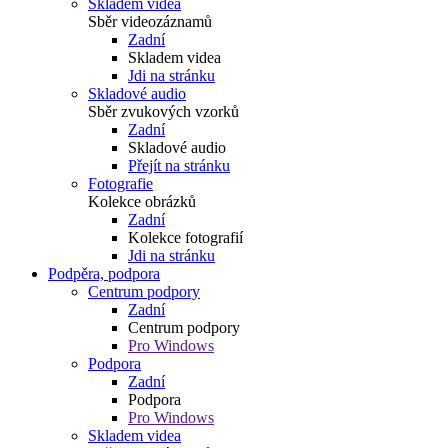
Skladem videa
Sběr videozáznamů
Zadní
Skladem videa
Jdi na stránku
Skladové audio
Sběr zvukových vzorků
Zadní
Skladové audio
Přejít na stránku
Fotografie
Kolekce obrázků
Zadní
Kolekce fotografií
Jdi na stránku
Podpěra, podpora
Centrum podpory
Zadní
Centrum podpory
Pro Windows
Podpora
Zadní
Podpora
Pro Windows
Skladem videa