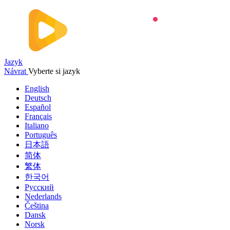
Jazyk
Návrat
Vyberte si jazyk
English
Deutsch
Español
Français
Italiano
Português
日本語
简体
繁体
한국어
Русский
Nederlands
Čeština
Dansk
Norsk