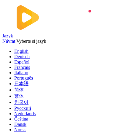
Jazyk
Návrat
Vyberte si jazyk
English
Deutsch
Español
Français
Italiano
Português
日本語
简体
繁体
한국어
Русский
Nederlands
Čeština
Dansk
Norsk