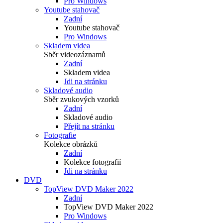
Pro Windows
Youtube stahovač
Zadní
Youtube stahovač
Pro Windows
Skladem videa
Sběr videozáznamů
Zadní
Skladem videa
Jdi na stránku
Skladové audio
Sběr zvukových vzorků
Zadní
Skladové audio
Přejít na stránku
Fotografie
Kolekce obrázků
Zadní
Kolekce fotografií
Jdi na stránku
DVD
TopView DVD Maker 2022
Zadní
TopView DVD Maker 2022
Pro Windows