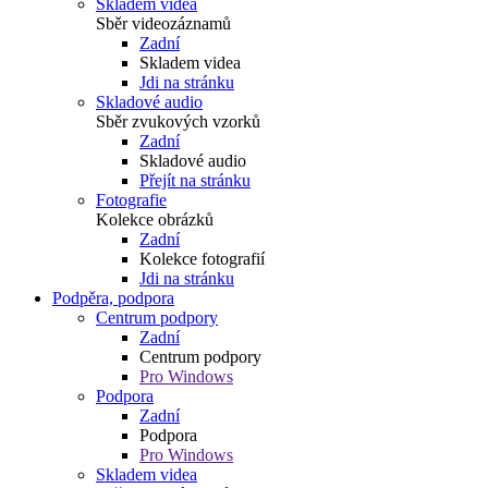
Skladem videa
Sběr videozáznamů
Zadní
Skladem videa
Jdi na stránku
Skladové audio
Sběr zvukových vzorků
Zadní
Skladové audio
Přejít na stránku
Fotografie
Kolekce obrázků
Zadní
Kolekce fotografií
Jdi na stránku
Podpěra, podpora
Centrum podpory
Zadní
Centrum podpory
Pro Windows
Podpora
Zadní
Podpora
Pro Windows
Skladem videa