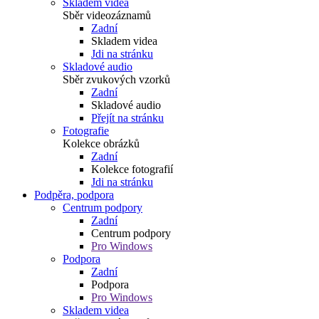
Skladem videa
Sběr videozáznamů
Zadní
Skladem videa
Jdi na stránku
Skladové audio
Sběr zvukových vzorků
Zadní
Skladové audio
Přejít na stránku
Fotografie
Kolekce obrázků
Zadní
Kolekce fotografií
Jdi na stránku
Podpěra, podpora
Centrum podpory
Zadní
Centrum podpory
Pro Windows
Podpora
Zadní
Podpora
Pro Windows
Skladem videa