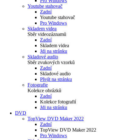
Pro Windows
Youtube stahovač
Zadní
Youtube stahovač
Pro Windows
Skladem videa
Sběr videozáznamů
Zadní
Skladem videa
Jdi na stránku
Skladové audio
Sběr zvukových vzorků
Zadní
Skladové audio
Přejít na stránku
Fotografie
Kolekce obrázků
Zadní
Kolekce fotografií
Jdi na stránku
DVD
TopView DVD Maker 2022
Zadní
TopView DVD Maker 2022
Pro Windows