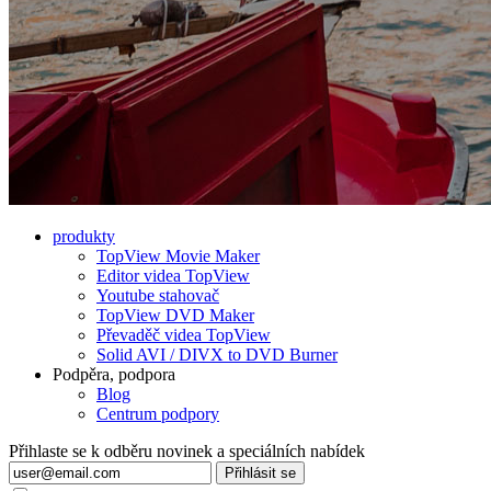
produkty
TopView Movie Maker
Editor videa TopView
Youtube stahovač
TopView DVD Maker
Převaděč videa TopView
Solid AVI / DIVX to DVD Burner
Podpěra, podpora
Blog
Centrum podpory
Přihlaste se k odběru novinek a speciálních nabídek
Přihlásit se