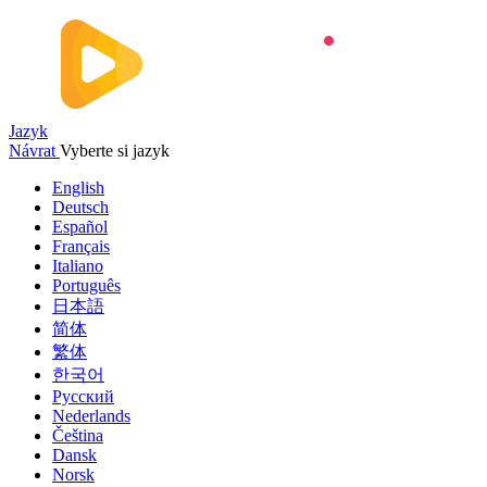
Jazyk
Návrat
Vyberte si jazyk
English
Deutsch
Español
Français
Italiano
Português
日本語
简体
繁体
한국어
Русский
Nederlands
Čeština
Dansk
Norsk