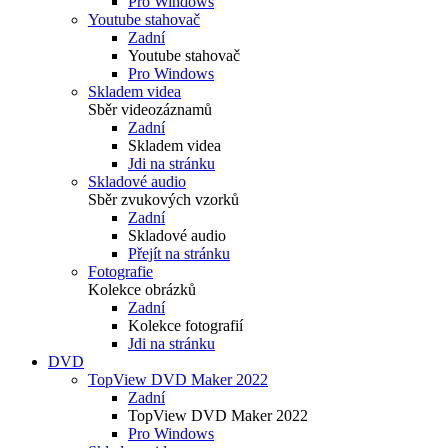
Pro Windows
Youtube stahovač
Zadní
Youtube stahovač
Pro Windows
Skladem videa
Sběr videozáznamů
Zadní
Skladem videa
Jdi na stránku
Skladové audio
Sběr zvukových vzorků
Zadní
Skladové audio
Přejít na stránku
Fotografie
Kolekce obrázků
Zadní
Kolekce fotografií
Jdi na stránku
DVD
TopView DVD Maker 2022
Zadní
TopView DVD Maker 2022
Pro Windows