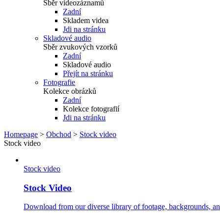
Sběr videozáznamů
Zadní
Skladem videa
Jdi na stránku
Skladové audio
Sběr zvukových vzorků
Zadní
Skladové audio
Přejít na stránku
Fotografie
Kolekce obrázků
Zadní
Kolekce fotografií
Jdi na stránku
Homepage
>
Obchod
>
Stock video
Stock video
Stock video
Stock Video
Download from our diverse library of footage, backgrounds, and