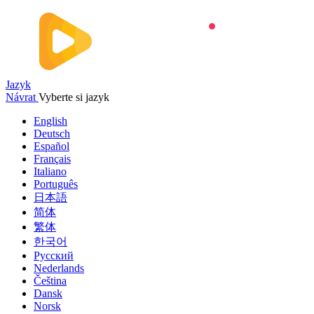
Jazyk
Návrat
Vyberte si jazyk
English
Deutsch
Español
Français
Italiano
Português
日本語
简体
繁体
한국어
Русский
Nederlands
Čeština
Dansk
Norsk