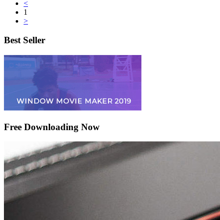
<
1
>
Best Seller
Free Downloading Now