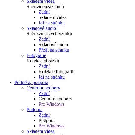
Skladem videa
Sběr videozáznamů
Zadní
Skladem videa
Jdi na stránku
Skladové audio
Sběr zvukových vzorků
Zadní
Skladové audio
Přejít na stránku
Fotografie
Kolekce obrázků
Zadní
Kolekce fotografií
Jdi na stránku
Podpěra, podpora
Centrum podpory
Zadní
Centrum podpory
Pro Windows
Podpora
Zadní
Podpora
Pro Windows
Skladem videa