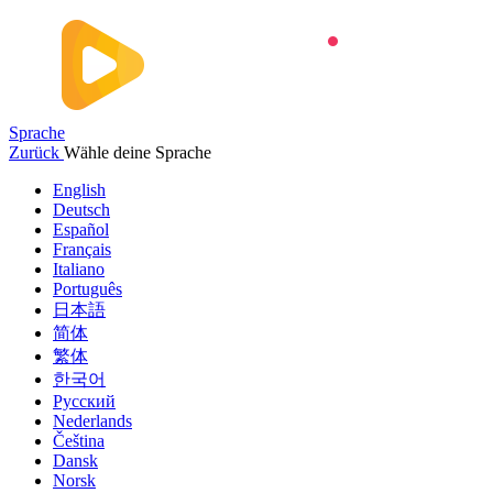
Sprache
Zurück
Wähle deine Sprache
English
Deutsch
Español
Français
Italiano
Português
日本語
简体
繁体
한국어
Русский
Nederlands
Čeština
Dansk
Norsk