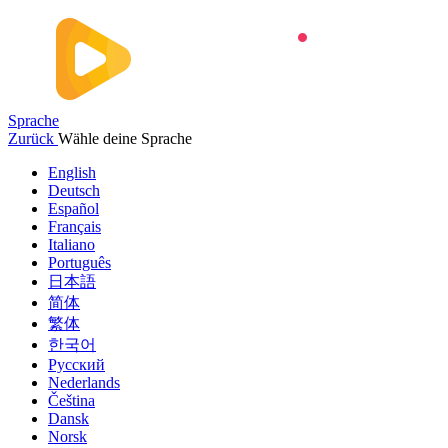
Sprache
Zurück
Wähle deine Sprache
English
Deutsch
Español
Français
Italiano
Português
日本語
简体
繁体
한국어
Русский
Nederlands
Čeština
Dansk
Norsk