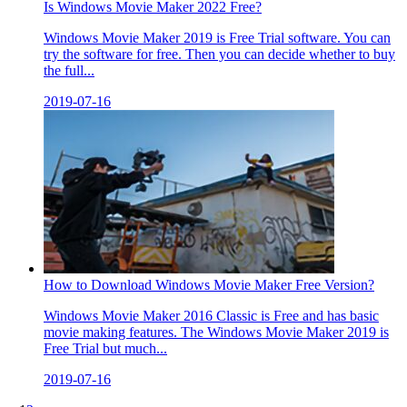
Is Windows Movie Maker 2022 Free?
Windows Movie Maker 2019 is Free Trial software. You can
try the software for free. Then you can decide whether to buy
the full...
2019-07-16
How to Download Windows Movie Maker Free Version?
Windows Movie Maker 2016 Classic is Free and has basic
movie making features. The Windows Movie Maker 2019 is
Free Trial but much...
2019-07-16