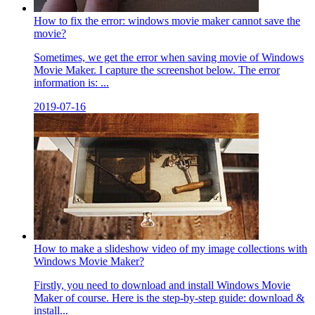
How to fix the error: windows movie maker cannot save the
movie?
Sometimes, we get the error when saving movie of Windows
Movie Maker. I capture the screenshot below. The error
information is: ...
2019-07-16
How to make a slideshow video of my image collections with
Windows Movie Maker?
Firstly, you need to download and install Windows Movie
Maker of course. Here is the step-by-step guide: download &
install...