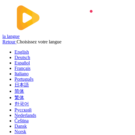
la langue
Retour
Choisissez votre langue
English
Deutsch
Español
Français
Italiano
Português
日本語
简体
繁体
한국어
Русский
Nederlands
Čeština
Dansk
Norsk