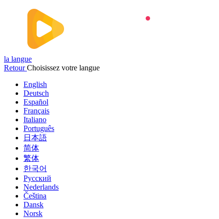
la langue
Retour
Choisissez votre langue
English
Deutsch
Español
Français
Italiano
Português
日本語
简体
繁体
한국어
Русский
Nederlands
Čeština
Dansk
Norsk