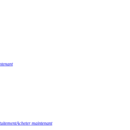
ntenant
tuitement
Acheter maintenant