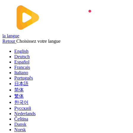
la langue
Retour
Choisissez votre langue
English
Deutsch
Español
Français
Italiano
Português
日本語
简体
繁体
한국어
Русский
Nederlands
Čeština
Dansk
Norsk