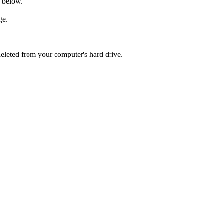
e below.
age.
 deleted from your computer's hard drive.