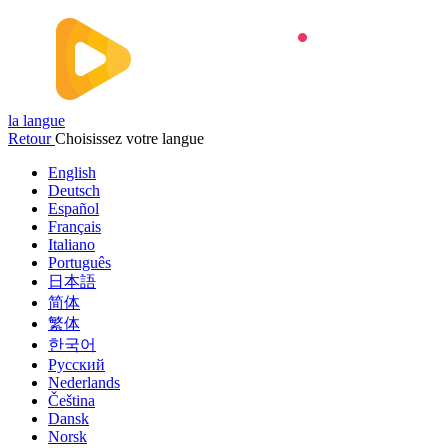
la langue
Retour
Choisissez votre langue
English
Deutsch
Español
Français
Italiano
Português
日本語
简体
繁体
한국어
Русский
Nederlands
Čeština
Dansk
Norsk