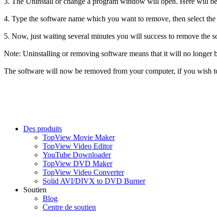
3. The Uninstall or change a program window will open. Here will be l
4. Type the software name which you want to remove, then select the so
5. Now, just waiting several minutes you will success to remove the s
Note: Uninstalling or removing software means that it will no longer b
The software will now be removed from your computer, if you wish to r
Des produits
TopView Movie Maker
TopView Video Editor
YouTube Downloader
TopView DVD Maker
TopView Video Converter
Solid AVI/DIVX to DVD Burner
Soutien
Blog
Centre de soutien