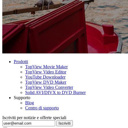
Prodotti
TopView Movie Maker
TopView Video Editor
YouTube Downloader
TopView DVD Maker
TopView Video Converter
Solid AVI/DIVX to DVD Burner
Supporto
Blog
Centro di supporto
Iscriviti per notizie e offerte speciali
Iscriviti