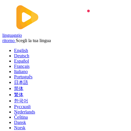
linguaggio
ritorno
Scegli la tua lingua
English
Deutsch
Español
Français
Italiano
Português
日本語
简体
繁体
한국어
Русский
Nederlands
Čeština
Dansk
Norsk