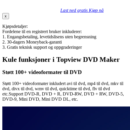
Last ned gratis
Kjøp nå
x
Kjøpsdetaljer:
Fordelene til en registrert bruker inkluderer:
1. Engangsbetaling, levetidslisens uten begrensning
2. 30-dagers Moneyback-garanti
3. Gratis teknisk support og oppgraderinger
Kule funksjoner i Topview DVD Maker
Støtt 100+ videoformater til DVD
Støtt 100+ videoformater inkludert avi til dvd, mp4 til dvd, mkv til
dvd, divx til dvd, wmv til dvd, quicktime til dvd, flv til dvd
etc.Support DVD-R, DVD + R, DVD-RW, DVD + RW, DVD-5,
DVD-9, Mini DVD, Mini DVD DL, etc.