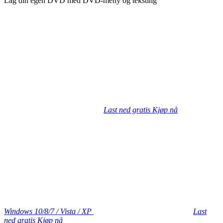
Lag din egen DVD med DVD-meny og teksting
Last ned gratis
Kjøp nå
Windows 10/8/7 / Vista / XP
Last
ned gratis
Kjøp nå