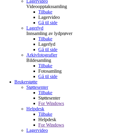
Lagervideo
Videoopptakssamling
Tilbake
Lagervideo
Gå til side
Lagerlyd
Innsamling av lydprøver
Tilbake
Lagerlyd
Gå til side
Arkivfotografier
Bildesamling
Tilbake
Fotosamling
Gå til side
Brukerstøtte
Støttesenter
Tilbake
Støttesenter
For Windows
Helpdesk
Tilbake
Helpdesk
For Windows
Lagervideo