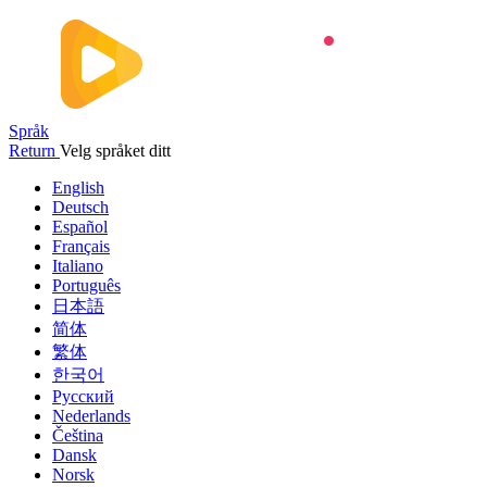
Språk
Return
Velg språket ditt
English
Deutsch
Español
Français
Italiano
Português
日本語
简体
繁体
한국어
Русский
Nederlands
Čeština
Dansk
Norsk