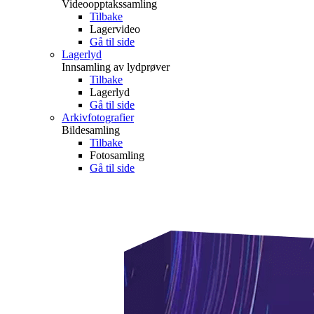
Videoopptakssamling
Tilbake
Lagervideo
Gå til side
Lagerlyd
Innsamling av lydprøver
Tilbake
Lagerlyd
Gå til side
Arkivfotografier
Bildesamling
Tilbake
Fotosamling
Gå til side