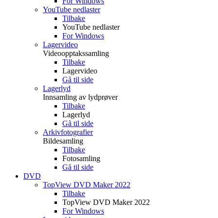
For Windows
YouTube nedlaster
Tilbake
YouTube nedlaster
For Windows
Lagervideo
Videoopptakssamling
Tilbake
Lagervideo
Gå til side
Lagerlyd
Innsamling av lydprøver
Tilbake
Lagerlyd
Gå til side
Arkivfotografier
Bildesamling
Tilbake
Fotosamling
Gå til side
DVD
TopView DVD Maker 2022
Tilbake
TopView DVD Maker 2022
For Windows