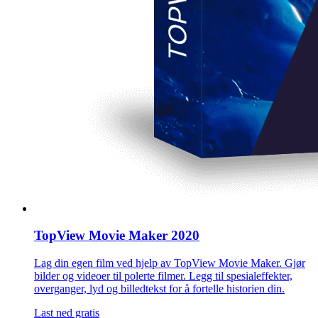
TopView Movie Maker 2020
Lag din egen film ved hjelp av TopView Movie Maker. Gjør
bilder og videoer til polerte filmer. Legg til spesialeffekter,
overganger, lyd og billedtekst for å fortelle historien din.
Last ned gratis