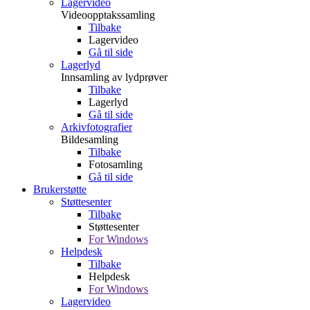
Lagervideo
Videoopptakssamling
Tilbake
Lagervideo
Gå til side
Lagerlyd
Innsamling av lydprøver
Tilbake
Lagerlyd
Gå til side
Arkivfotografier
Bildesamling
Tilbake
Fotosamling
Gå til side
Brukerstøtte
Støttesenter
Tilbake
Støttesenter
For Windows
Helpdesk
Tilbake
Helpdesk
For Windows
Lagervideo