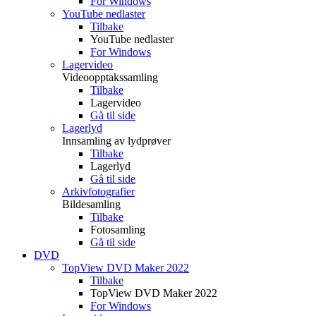
For Windows
YouTube nedlaster
Tilbake
YouTube nedlaster
For Windows
Lagervideo
Videoopptakssamling
Tilbake
Lagervideo
Gå til side
Lagerlyd
Innsamling av lydprøver
Tilbake
Lagerlyd
Gå til side
Arkivfotografier
Bildesamling
Tilbake
Fotosamling
Gå til side
DVD
TopView DVD Maker 2022
Tilbake
TopView DVD Maker 2022
For Windows