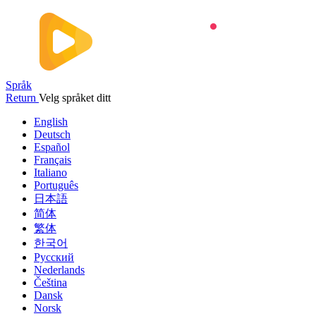
Språk
Return
Velg språket ditt
English
Deutsch
Español
Français
Italiano
Português
日本語
简体
繁体
한국어
Русский
Nederlands
Čeština
Dansk
Norsk