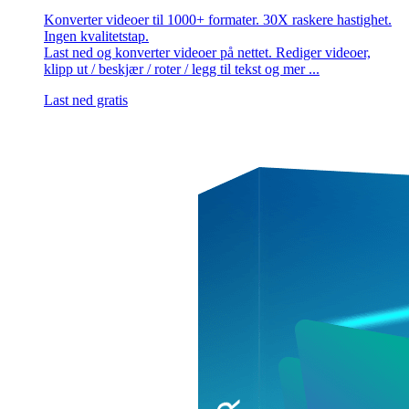
Konverter videoer til 1000+ formater. 30X raskere hastighet.
Ingen kvalitetstap.
Last ned og konverter videoer på nettet. Rediger videoer,
klipp ut / beskjær / roter / legg til tekst og mer ...
Last ned gratis