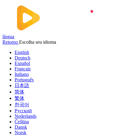
língua
Retorno
Escolha seu idioma
English
Deutsch
Español
Français
Italiano
Português
日本語
简体
繁体
한국어
Русский
Nederlands
Čeština
Dansk
Norsk