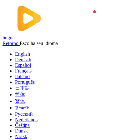
língua
Retorno
Escolha seu idioma
English
Deutsch
Español
Français
Italiano
Português
日本語
简体
繁体
한국어
Русский
Nederlands
Čeština
Dansk
Norsk