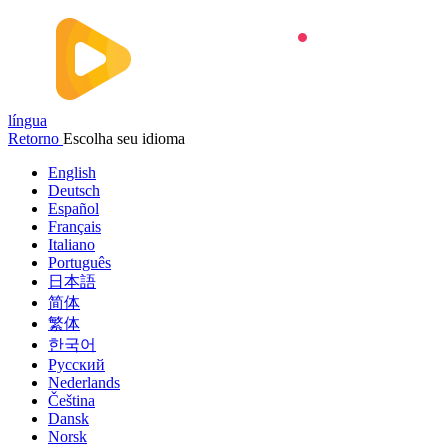
língua
Retorno
Escolha seu idioma
English
Deutsch
Español
Français
Italiano
Português
日本語
简体
繁体
한국어
Русский
Nederlands
Čeština
Dansk
Norsk