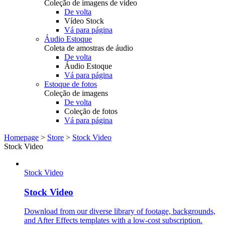
Coleção de imagens de vídeo
De volta
Vídeo Stock
Vá para página
Áudio Estoque
Coleta de amostras de áudio
De volta
Áudio Estoque
Vá para página
Estoque de fotos
Coleção de imagens
De volta
Coleção de fotos
Vá para página
Homepage
>
Store
>
Stock Video
Stock Video
Stock Video
Stock Video
Download from our diverse library of footage, backgrounds,
and After Effects templates with a low-cost subscription.