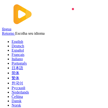
língua
Retorno
Escolha seu idioma
English
Deutsch
Español
Français
Italiano
Português
日本語
简体
繁体
한국어
Русский
Nederlands
Čeština
Dansk
Norsk