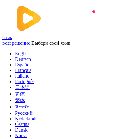
язык
возвращение
Выбери свой язык
English
Deutsch
Español
Français
Italiano
Português
日本語
简体
繁体
한국어
Русский
Nederlands
Čeština
Dansk
Norsk