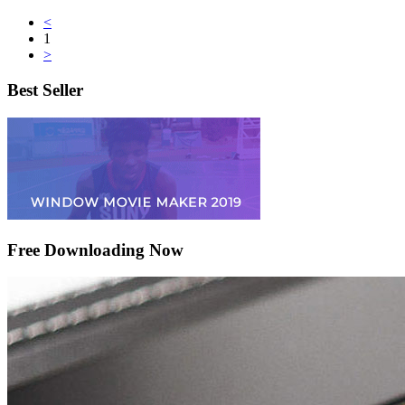
<
1
>
Best Seller
Free Downloading Now