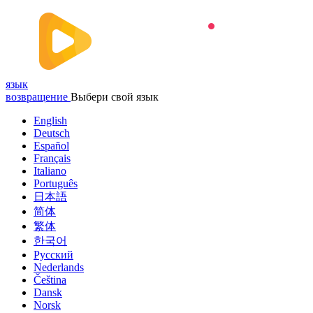
язык
возвращение
Выбери свой язык
English
Deutsch
Español
Français
Italiano
Português
日本語
简体
繁体
한국어
Русский
Nederlands
Čeština
Dansk
Norsk