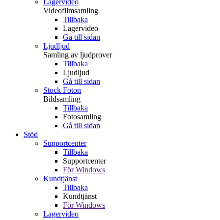
Lagervideo
Videofilmsamling
Tillbaka
Lagervideo
Gå till sidan
Ljudljud
Samling av ljudprover
Tillbaka
Ljudljud
Gå till sidan
Stock Foton
Bildsamling
Tillbaka
Fotosamling
Gå till sidan
Stöd
Supportcenter
Tillbaka
Supportcenter
För Windows
Kundtjänst
Tillbaka
Kundtjänst
För Windows
Lagervideo