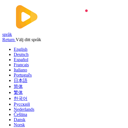
språk
Return
Välj ditt språk
English
Deutsch
Español
Français
Italiano
Português
日本語
简体
繁体
한국어
Русский
Nederlands
Čeština
Dansk
Norsk