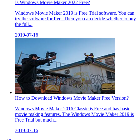
Is Windows Movie Maker 2022 Free?
Windows Movie Maker 2019 is Free Trial software. You can
try the software for free. Then you can decide whether to buy
the full...
2019-07-16
How to Download Windows Movie Maker Free Version?
Windows Movie Maker 2016 Classic is Free and has basic
movie making features. The Windows Movie Maker 2019 is
Free Trial but much...
2019-07-16