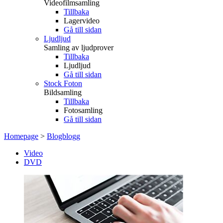
Videofilmsamling
Tillbaka
Lagervideo
Gå till sidan
Ljudljud
Samling av ljudprover
Tillbaka
Ljudljud
Gå till sidan
Stock Foton
Bildsamling
Tillbaka
Fotosamling
Gå till sidan
Homepage
>
Blogblogg
Video
DVD