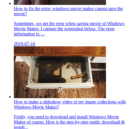
How to fix the error: windows movie maker cannot save the
movie?
Sometimes, we get the error when saving movie of Windows
Movie Maker. I capture the screenshot below. The error
information is: ...
2019-07-16
How to make a slideshow video of my image collections with
Windows Movie Maker?
Firstly, you need to download and install Windows Movie
Maker of course. Here is the step-by-step guide: download &
install...