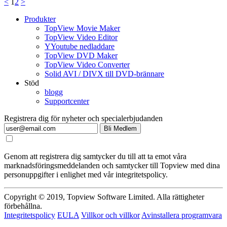
<
1
2
>
Produkter
TopView Movie Maker
TopView Video Editor
YYoutube nedladdare
TopView DVD Maker
TopView Video Converter
Solid AVI / DIVX till DVD-brännare
Stöd
blogg
Supportcenter
Registrera dig för nyheter och specialerbjudanden
Bli Medlem
Genom att registrera dig samtycker du till att ta emot våra
marknadsföringsmeddelanden och samtycker till Topview med dina
personuppgifter i enlighet med vår integritetspolicy.
Copyright © 2019, Topview Software Limited. Alla rättigheter
förbehållna.
Integritetspolicy
EULA
Villkor och villkor
Avinstallera programvara