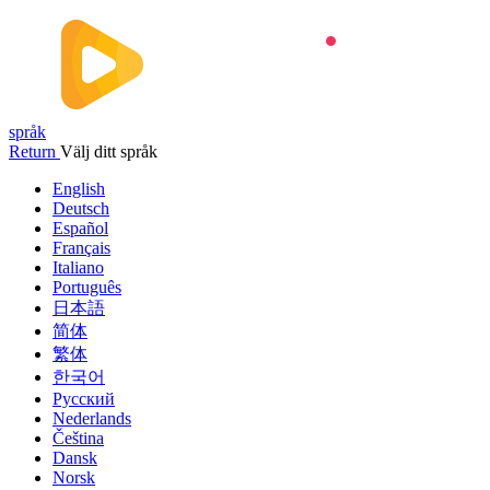
språk
Return
Välj ditt språk
English
Deutsch
Español
Français
Italiano
Português
日本語
简体
繁体
한국어
Русский
Nederlands
Čeština
Dansk
Norsk