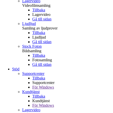
Lagervideo
Videofilmsamling
Tillbaka
Lagervideo
Gå till sidan
Ljudljud
Samling av ljudprover
Tillbaka
Ljudljud
Gå till sidan
Stock Foton
Bildsamling
Tillbaka
Fotosamling
Gå till sidan
Stöd
Supportcenter
Tillbaka
Supportcenter
För Windows
Kundtjänst
Tillbaka
Kundtjänst
För Windows
Lagervideo