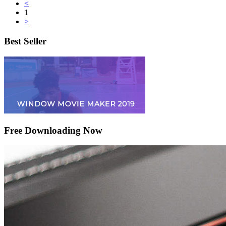
<
1
>
Best Seller
Free Downloading Now