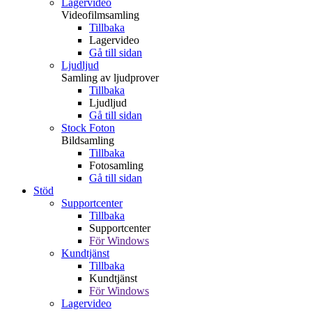
Lagervideo
Videofilmsamling
Tillbaka
Lagervideo
Gå till sidan
Ljudljud
Samling av ljudprover
Tillbaka
Ljudljud
Gå till sidan
Stock Foton
Bildsamling
Tillbaka
Fotosamling
Gå till sidan
Stöd
Supportcenter
Tillbaka
Supportcenter
För Windows
Kundtjänst
Tillbaka
Kundtjänst
För Windows
Lagervideo