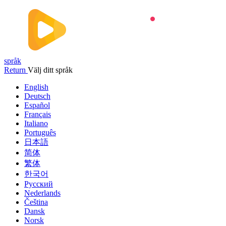
språk
Return
Välj ditt språk
English
Deutsch
Español
Français
Italiano
Português
日本語
简体
繁体
한국어
Русский
Nederlands
Čeština
Dansk
Norsk