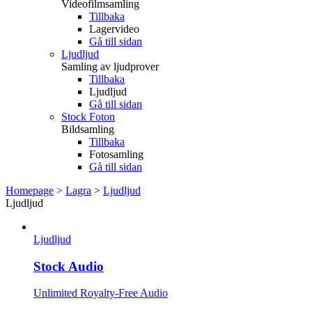
Videofilmsamling
Tillbaka
Lagervideo
Gå till sidan
Ljudljud
Samling av ljudprover
Tillbaka
Ljudljud
Gå till sidan
Stock Foton
Bildsamling
Tillbaka
Fotosamling
Gå till sidan
Homepage
>
Lagra
>
Ljudljud
Ljudljud
Ljudljud
Stock Audio
Unlimited Royalty-Free Audio