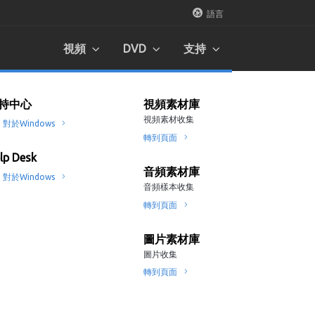
語言
視頻
DVD
支持
音製作2022
pView DVD製作器
持中心
視頻素材庫
視頻素材庫
視頻素材庫
視頻素材收集
視頻素材收集
視頻素材收集
ws
對於Windows
對於Windows
轉到頁面
轉到頁面
轉到頁面
視頻編輯器2022
lp Desk
音頻素材庫
音頻素材庫
音頻素材庫
ws
對於Windows
音頻樣本收集
音頻樣本收集
音頻樣本收集
轉到頁面
轉到頁面
轉到頁面
視頻轉換器2022
ws
圖片素材庫
圖片素材庫
圖片素材庫
圖片收集
圖片收集
圖片收集
下載器和轉換器2022
轉到頁面
轉到頁面
轉到頁面
ws