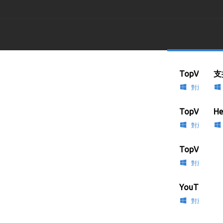
TopView影
To
支
對於Windo
TopView
He
對於Windo
TopView
對於Windo
YouTube
對於Windo