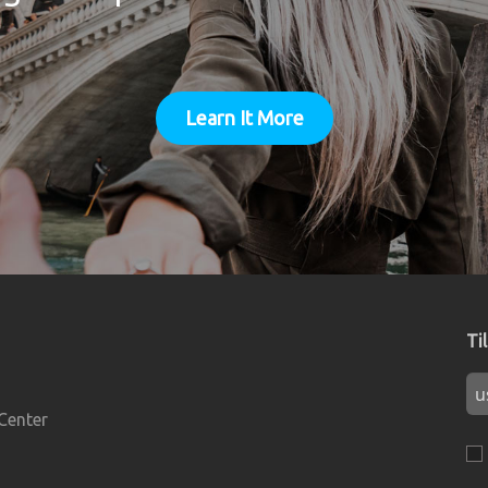
Til Windows
Learn It More
Ti
Center