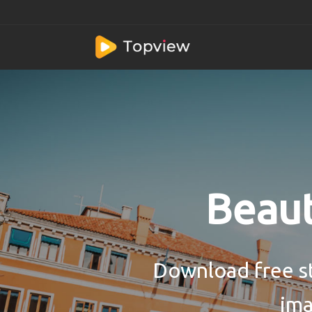
Beaut
Download free st
ima