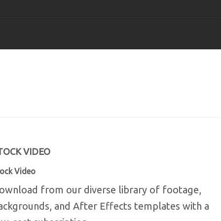
TopView Movie Make
TopView DVD M
Support 
Til Windows
Til Windows
Til Wi
TopView Video Edito
Helpdes
Til Windows
Til Wi
TOCK VIDEO
TopView Video Conv
ock Video
Til Windows
ownload from our diverse library of footage,
ackgrounds, and After Effects templates with a
YouTube Downloade