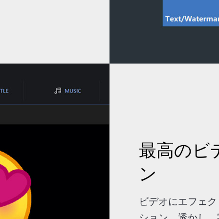
最高のビ
ン
ビデオにエフェク
ション、透かし、