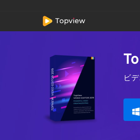
To
ビデ