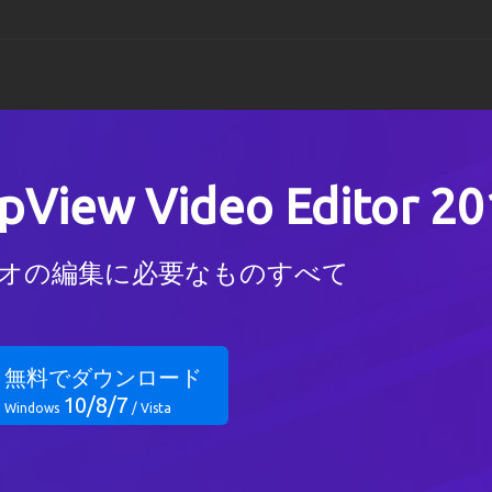
TopViewムービーメ
TopView DV
サポートセン
pView Video Editor 20
Windowsの場合
Windowsの場合
Windowsの場合
TopView Video Editor
ヘルプデスク
オの編集に必要なものすべて
Windowsの場合
Windowsの場合
TopView Video Conver
無料でダウンロード
10/8/7
Windowsの場合
Windows
/ Vista
ユーチューブのダウン