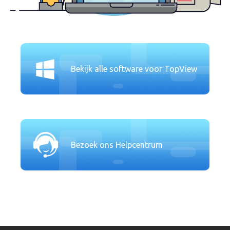
Bekijk alle software voor TopView
Bezoek ons Helpcentrum