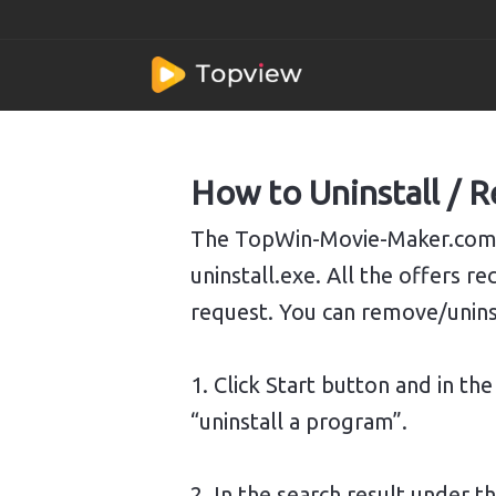
How to Uninstall /
The TopWin-Movie-Maker.com s
uninstall.exe. All the offer
request. You can remove/uninst
1. Click Start button and in t
“uninstall a program”.
2. In the search result under th