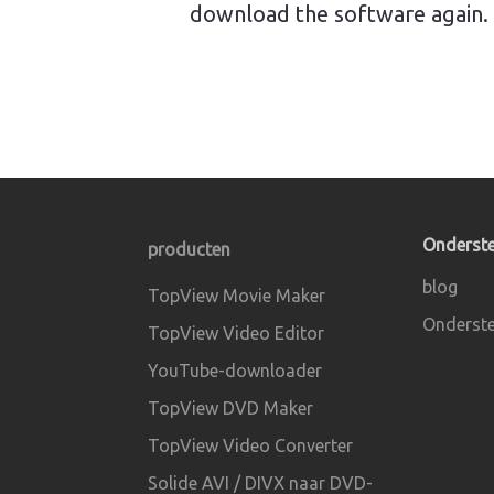
download the software again.
Onderst
producten
blog
TopView Movie Maker
Onderste
TopView Video Editor
YouTube-downloader
TopView DVD Maker
TopView Video Converter
Solide AVI / DIVX naar DVD-