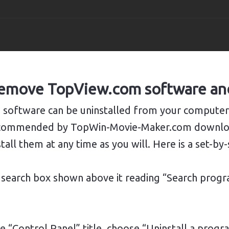
TopView Movie Maker
TopView DVD
Support Cen
 Remove TopView.com software an
Voor ramen
Voor ramen
Voor rame
oftware can be uninstalled from your computer. 
TopView Video Editor 
Helpdesk
s recommended by TopWin-Movie-Maker.com downlo
all them at any time as you will. Here is a set-by
Voor ramen
Voor rame
TopView Video Conver
he search box shown above it reading “Search progr
Voor ramen
YouTube-downloader2
e “Control Panel” title, choose “Uninstall a progra