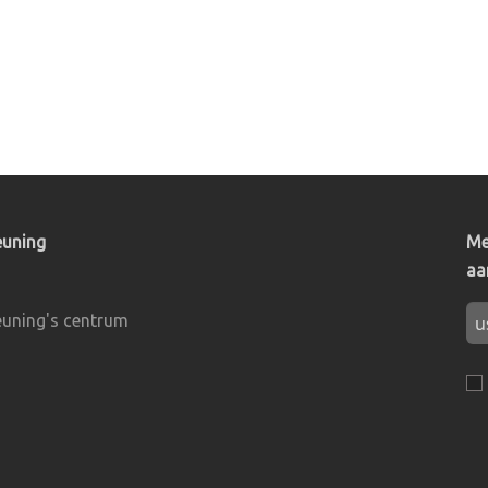
euning
Me
aa
uning's centrum