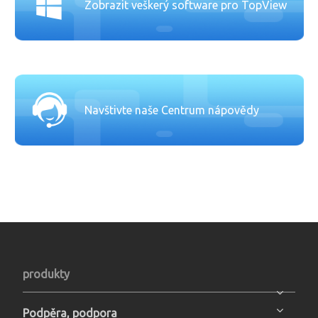
Zobrazit veškerý software pro TopView
Navštivte naše Centrum nápovědy
produkty
Podpěra, podpora