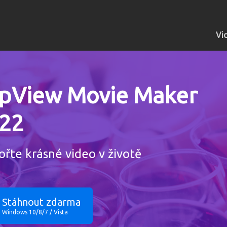
Vi
TopView Movie Mak
TopView DVD 
Centrum
pView Movie Maker
Pro Windows
Pro Windows
Pro Wi
22
TopView Video Edit
Podpora
Pro Windows
Pro Wi
ořte krásné video v životě
TopView Video Conv
Pro Windows
Stáhnout zdarma
Windows 10/8/7 / Vista
Youtube stahovač