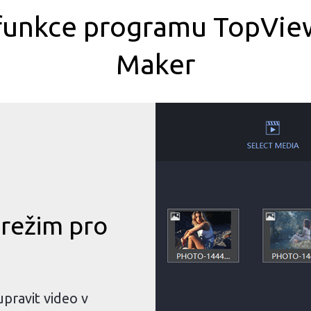
 funkce programu TopVie
Maker
 režim pro
pravit video v