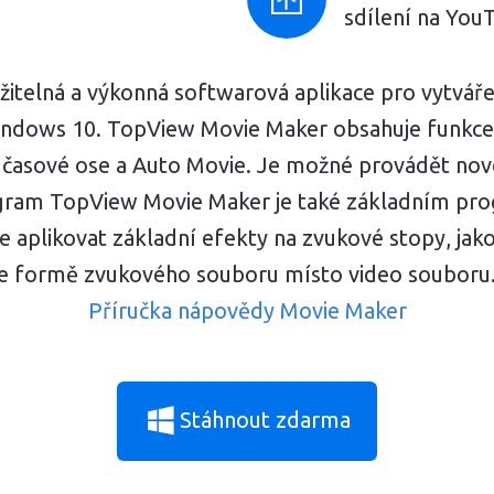
sdílení na You
telná a výkonná softwarová aplikace pro vytváření
dows 10. TopView Movie Maker obsahuje funkce, ja
a časové ose a Auto Movie. Je možné provádět nové
ram TopView Movie Maker je také základním pro
plikovat základní efekty na zvukové stopy, jako 
e formě zvukového souboru místo video souboru
Příručka nápovědy Movie Maker
Stáhnout zdarma