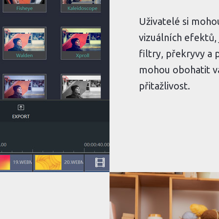
Uživatelé si moh
vizuálních efektů,
filtry, překryvy a
mohou obohatit va
přitažlivost.