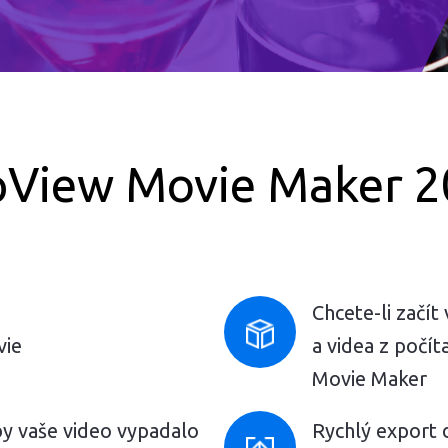
Pro Windows
pView Movie Maker 2
Chcete-li začít
vie
a videa z počí
Movie Maker
aby vaše video vypadalo
Rychlý export 