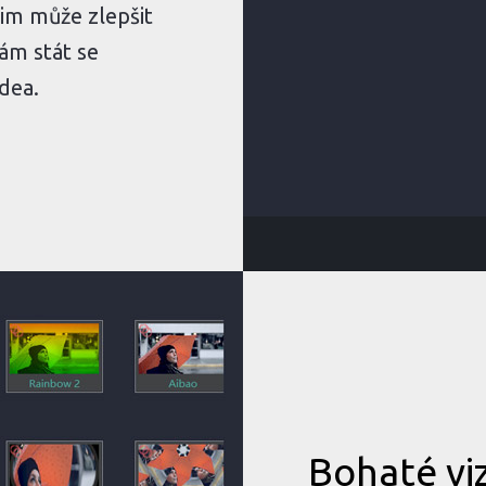
žim může zlepšit
ám stát se
dea.
Bohaté vi