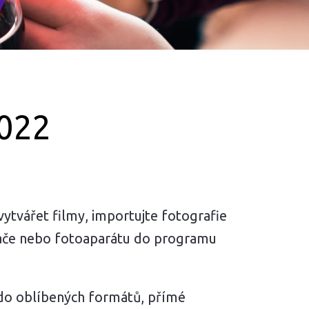
022
 vytvářet filmy, importujte fotografie
tače nebo fotoaparátu do programu
do oblíbených formátů, přímé