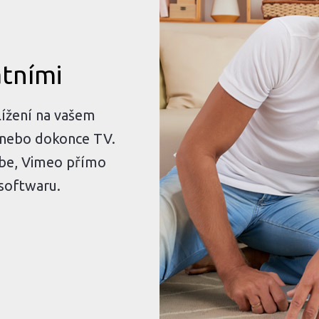
atními
lížení na vašem
 nebo dokonce TV.
ube, Vimeo přímo
softwaru.