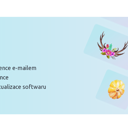
cence e-mailem
ence
tualizace softwaru