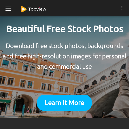
Beautiful Free Stock Photos
Download free stock photos, backgrounds
and free high-resolution images for personal
and commercial use
Learn It More