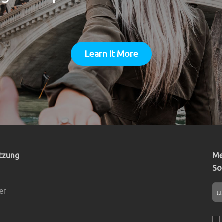
Für Windows
Learn It More
tzung
Me
So
er