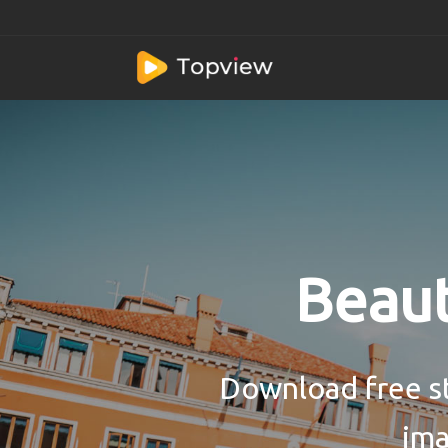
Beaut
Download free st
ima