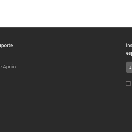
uporte
In
es
e Apoio