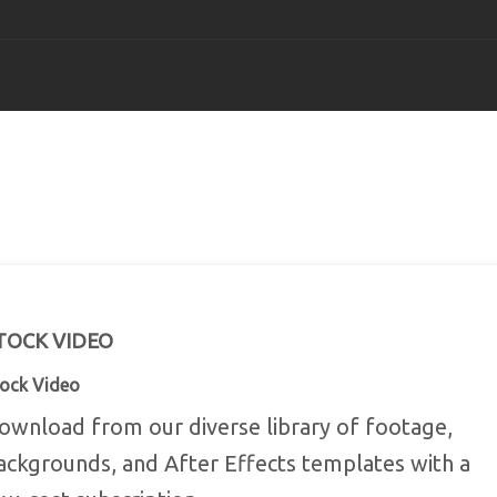
TopView Movie Maker
TopView DVD Ma
Centro de A
Para Windows
Para Windows
Para Wind
TopView Video Editor
Help Desk
Para Windows
Para Wind
TOCK VIDEO
TopView Video Conver
ock Video
Para Windows
ownload from our diverse library of footage,
ackgrounds, and After Effects templates with a
YouTube Downloader