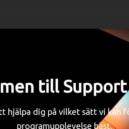
TopView Movie 
TopView D
Supp
För Windows
För Windo
Fö
TopView Video E
Kund
en till Support
För Windows
Fö
TopView Video 
För Windows
tt hjälpa dig på vilket sätt vi kan 
Youtube nedlad
programupplevelse bäst.