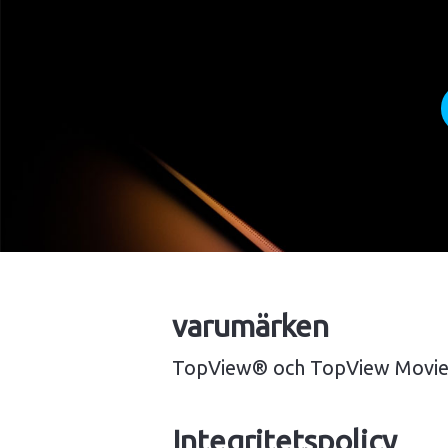
varumärken
TopView® och TopView Movie 
Integritetspolicy