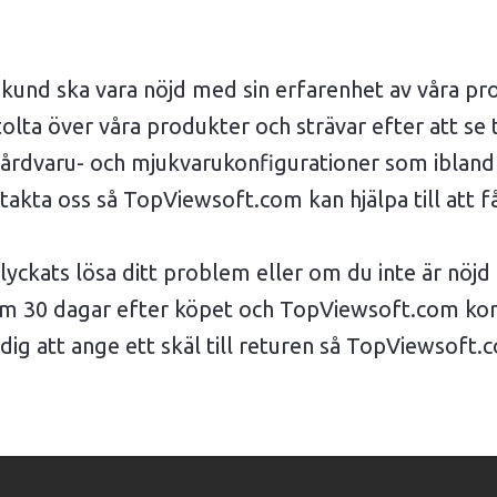
je kund ska vara nöjd med sin erfarenhet av våra 
ta över våra produkter och strävar efter att se ti
 hårdvaru- och mjukvarukonfigurationer som iblan
akta oss så TopViewsoft.com kan hjälpa till att f
yckats lösa ditt problem eller om du inte är nöjd
nom 30 dagar efter köpet och TopViewsoft.com ko
g att ange ett skäl till returen så TopViewsoft.