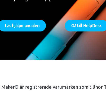
För Windows
Läs hjälpmanualen
Gå till HelpDesk
Maker® är registrerade varumärken som tillhör 